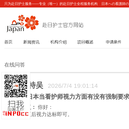
只为赴日护士服务——专业（唯一）的赴日护士全程服务机构
日本への看護師の
首页
新闻资讯
机构介绍
项目概述
申请条件
在线问答
比特吴
2026/7/4 19:01:14
去日本当看护师视力方面有没有强制要
回复：
你好：
矫正后视力达标即可。