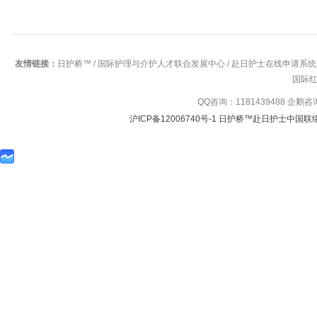
友情链接：
日护桥™
/
国际护理与介护人才联合发展中心
/
赴日护士在线申请系统
国际
QQ咨询：1181439488 企鹅
沪ICP备12006740号-1 日护桥™赴日护士中